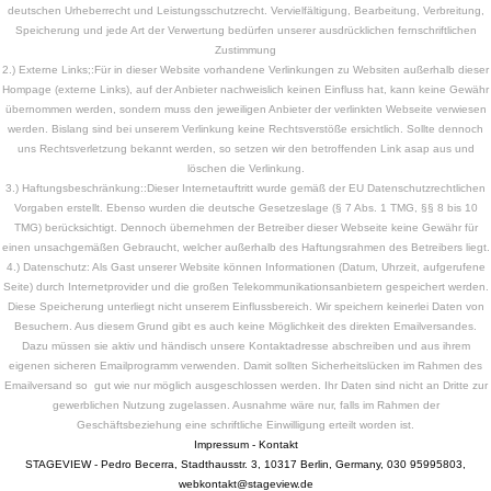
deutschen Urheberrecht und Leistungsschutzrecht. Vervielfältigung, Bearbeitung, Verbreitung,
Speicherung und jede Art der Verwertung bedürfen unserer ausdrücklichen fernschriftlichen
Zustimmung
2.) Externe Links;:Für in dieser Website vorhandene Verlinkungen zu Websiten außerhalb dieser
Hompage (externe Links), auf der Anbieter nachweislich keinen Einfluss hat, kann keine Gewähr
übernommen werden, sondern muss den jeweiligen Anbieter der verlinkten Webseite verwiesen
werden. Bislang sind bei unserem Verlinkung keine Rechtsverstöße ersichtlich. Sollte dennoch
uns Rechtsverletzung bekannt werden, so setzen wir den betroffenden Link asap aus und
löschen die Verlinkung.
3.) Haftungsbeschränkung::Dieser Internetauftritt wurde gemäß der EU Datenschutzrechtlichen
Vorgaben erstellt. Ebenso wurden die deutsche Gesetzeslage (§ 7 Abs. 1 TMG, §§ 8 bis 10
TMG) berücksichtigt. Dennoch übernehmen der Betreiber dieser Webseite keine Gewähr für
einen unsachgemäßen Gebraucht, welcher außerhalb des Haftungsrahmen des Betreibers liegt.
4.) Datenschutz: Als Gast unserer Website können Informationen (Datum, Uhrzeit, aufgerufene
Seite) durch Internetprovider und die großen Telekommunikationsanbietern gespeichert werden.
Diese Speicherung unterliegt nicht unserem Einflussbereich. Wir speichern keinerlei Daten von
Besuchern. Aus diesem Grund gibt es auch keine Möglichkeit des direkten Emailversandes.
Dazu müssen sie aktiv und händisch unsere Kontaktadresse abschreiben und aus ihrem
eigenen sicheren Emailprogramm verwenden. Damit sollten Sicherheitslücken im Rahmen des
Emailversand so gut wie nur möglich ausgeschlossen werden. Ihr Daten sind nicht an Dritte zur
gewerblichen Nutzung zugelassen. Ausnahme wäre nur, falls im Rahmen der
Geschäftsbeziehung eine schriftliche Einwilligung erteilt worden ist.
Impressum - Kontakt
STAGEVIEW - Pedro Becerra, Stadthausstr. 3, 10317 Berlin, Germany, 030 95995803,
webkontakt@stageview.de